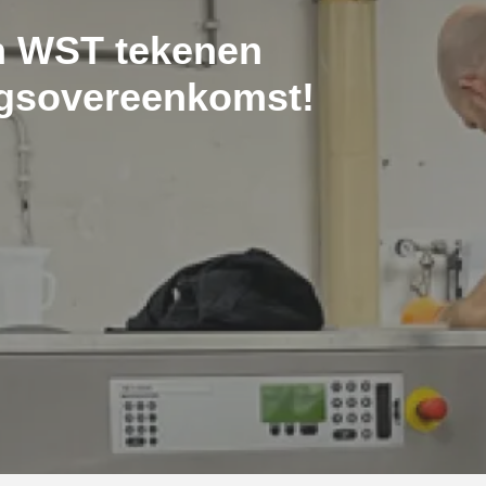
n WST tekenen
gsovereenkomst!